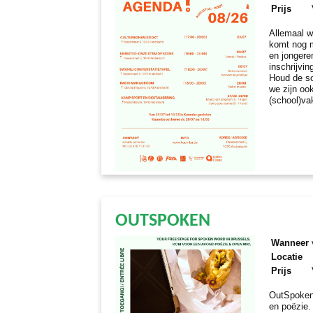
Prijs
Allemaal w
komt nog m
en jongere
inschrijvi
Houd de so
we zijn oo
(school)va
OUTSPOKEN
Wanneer
Locatie
Prijs
OutSpoken
en poëzie.