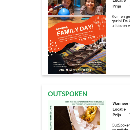
Locatie
Prijs
Kom en gen
gezin! De 
uitkiezen v
OUTSPOKEN
Wanneer
Locatie
Prijs
OutSpoken
en poëzie.