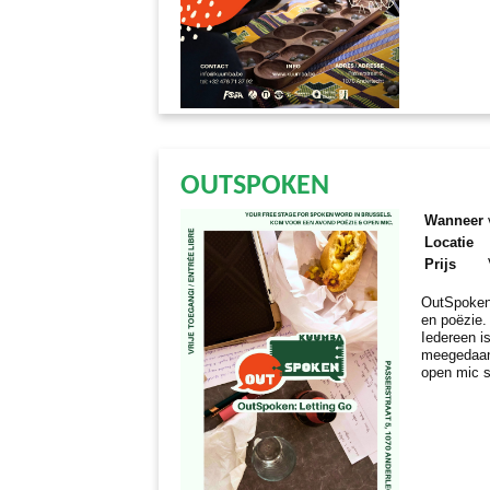
OUTSPOKEN
Wanneer
Locatie
Prijs
OutSpoken
en poëzie.
Iedereen i
meegedaan.
open mic s