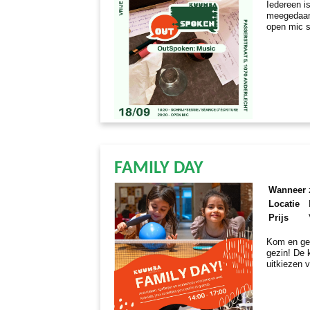
Iedereen i
meegedaan.
open mic s
FAMILY DAY
Wanneer
Locatie
Prijs
Kom en gen
gezin! De 
uitkiezen v