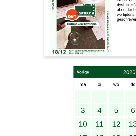
dystopie⋆˚
al eerder 
we tijdens
geschreve
2026
Vorige
ma
di
wo
do
3
4
5
6
10
11
12
1