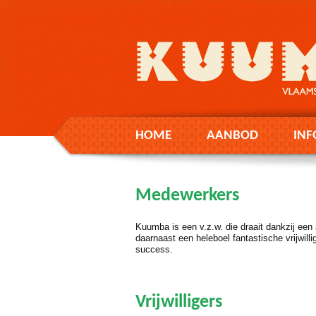
HOME
AANBOD
INF
Medewerkers
Kuumba is een v.z.w. die draait dankzij ee
daarnaast een heleboel fantastische vrijwilli
success.
Vrijwilligers