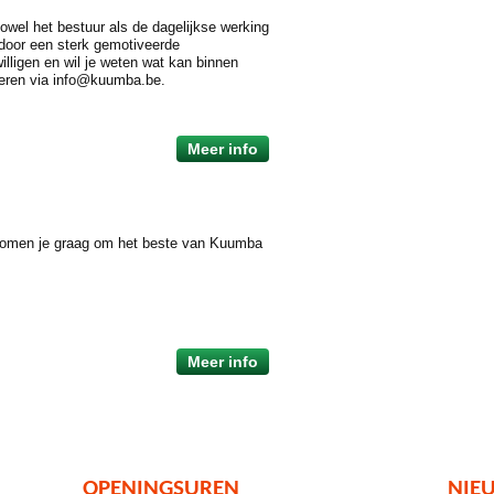
Zowel het bestuur als de dagelijkse werking
door een sterk gemotiveerde
willigen en wil je weten wat kan binnen
teren via info@kuumba.be.
Meer info
lkomen je graag om het beste van Kuumba
Meer info
OPENINGSUREN
NIE