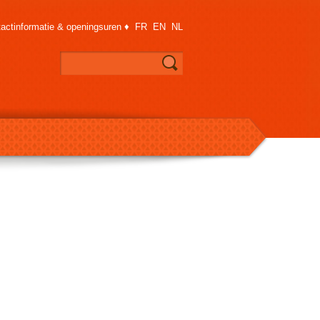
actinformatie & openingsuren
♦
FR
EN
NL