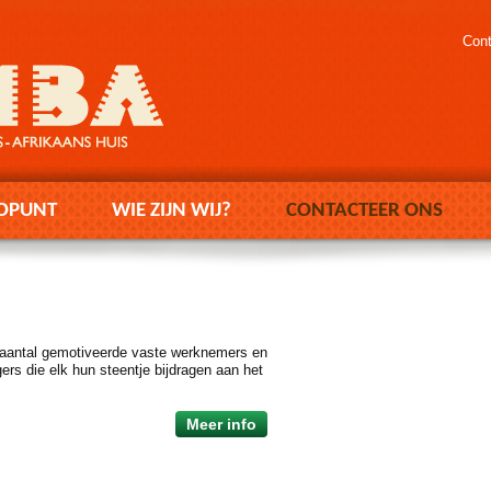
Cont
OPUNT
WIE ZIJN WIJ?
CONTACTEER ONS
n aantal gemotiveerde vaste werknemers en
gers die elk hun steentje bijdragen aan het
Meer info