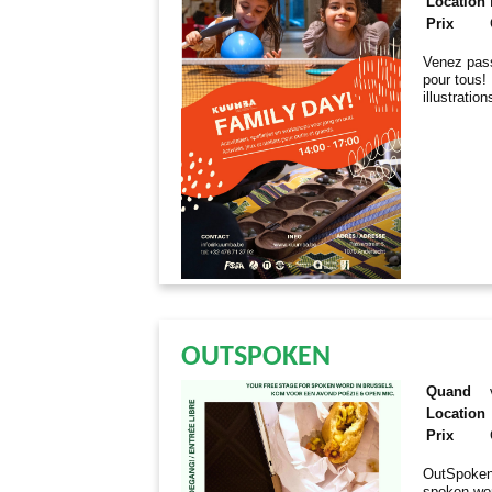
Location
Prix
Venez pass
pour tous! 
illustratio
OUTSPOKEN
Quand
Location
Prix
OutSpoken 
spoken word