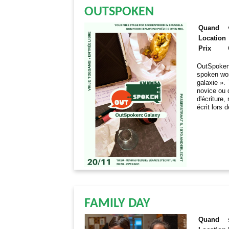
OUTSPOKEN
Quand
Location
Prix
OutSpoken 
spoken wor
galaxie ».
novice ou 
d'écriture
écrit lors 
FAMILY DAY
Quand