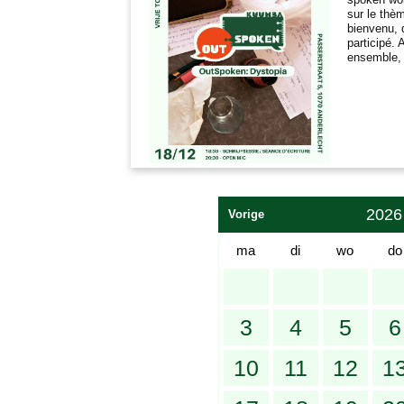
sur le thè
bienvenu, 
participé.
ensemble, l
2026
Vorige
ma
di
wo
do
3
4
5
6
10
11
12
1