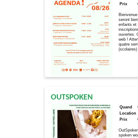
Prix
Bienvenue à
seront bien
enfants et 
inscriptio
ouvertes. 
web ! Atte
quatre sem
(scolaires)
OUTSPOKEN
Quand
Location
Prix
OutSpoken 
spoken wor