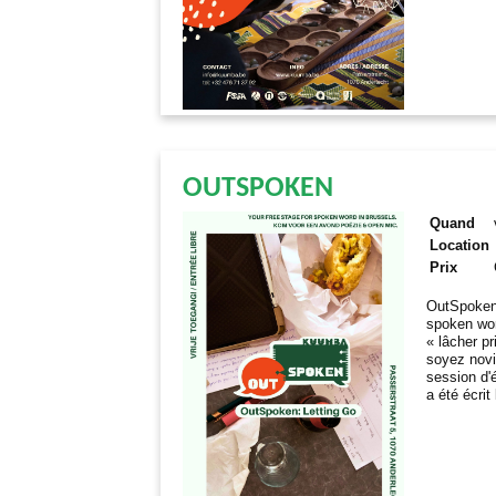
OUTSPOKEN
Quand
Location
Prix
OutSpoken 
spoken wor
«
lâcher p
soyez novi
session d'
a été écrit