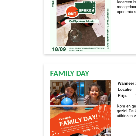
Iedereen i
meegedaan.
open mic s
FAMILY DAY
Wanneer
Locatie
Prijs
Kom en gen
gezin! De 
uitkiezen v