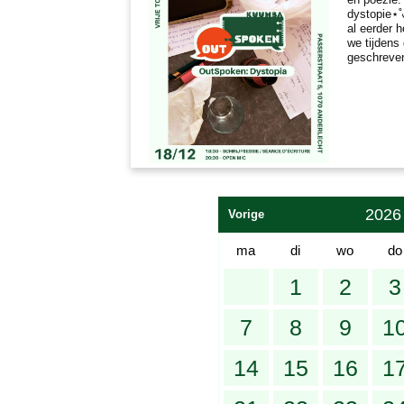
dystopie⋆˚
al eerder 
we tijdens
geschreve
2026
Vorige
ma
di
wo
do
1
2
3
7
8
9
1
14
15
16
1