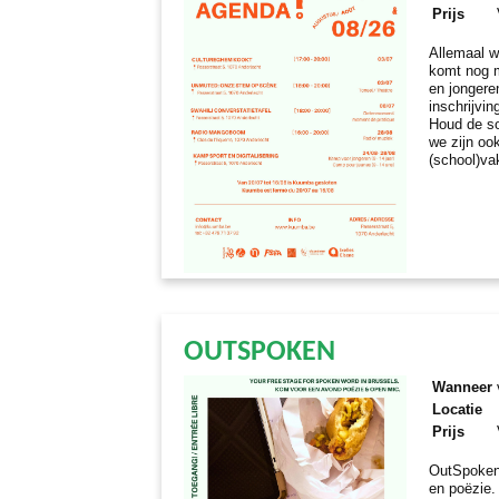
Prijs
Allemaal w
komt nog m
en jongere
inschrijvi
Houd de so
we zijn oo
(school)va
OUTSPOKEN
Wanneer
Locatie
Prijs
OutSpoken
en poëzie.