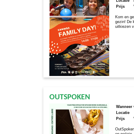
Locatie
Prijs
Kom en gen
gezin! De 
uitkiezen v
OUTSPOKEN
Wanneer
Locatie
Prijs
OutSpoken
en poëzie.