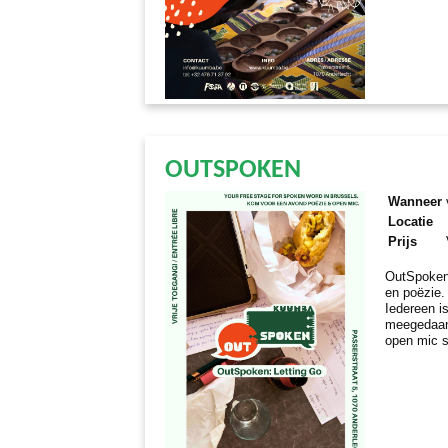
OUTSPOKEN
Wanneer
Locatie
Prijs
OutSpoken
en poëzie.
Iedereen i
meegedaan.
open mic s