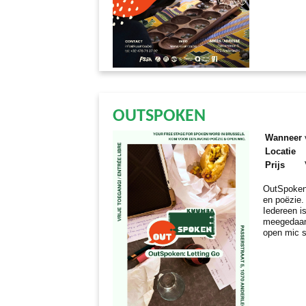
OUTSPOKEN
Wanneer
Locatie
Prijs
OutSpoken
en poëzie.
Iedereen i
meegedaan.
open mic s