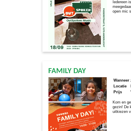
Iedereen i
meegedaan.
open mic s
FAMILY DAY
Wanneer
Locatie
Prijs
Kom en gen
gezin! De 
uitkiezen v