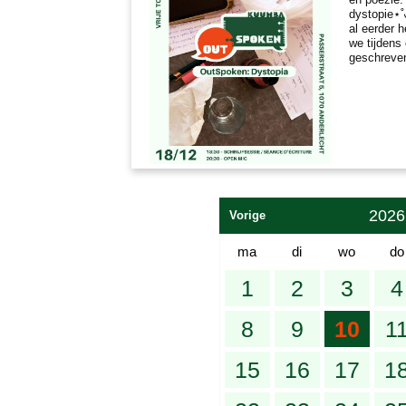
dystopie⋆˚
al eerder 
we tijdens
geschreve
2026
Vorige
ma
di
wo
do
1
2
3
4
8
9
10
1
15
16
17
1