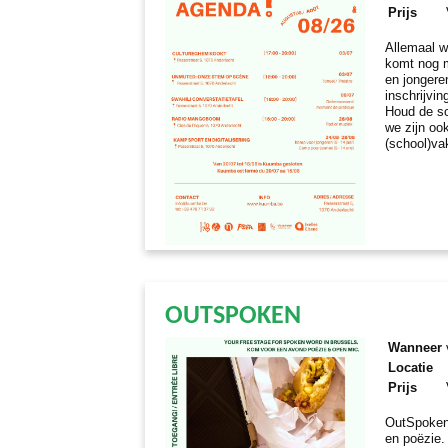
Prijs
Allemaal w
komt nog m
en jongere
inschrijvi
Houd de so
we zijn oo
(school)va
OUTSPOKEN
Wanneer
Locatie
Prijs
OutSpoken
en poëzie.