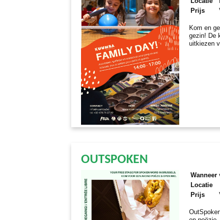
Locatie
Prijs
Kom en gen
gezin! De 
uitkiezen v
OUTSPOKEN
Wanneer
Locatie
Prijs
OutSpoken
en poëzie.