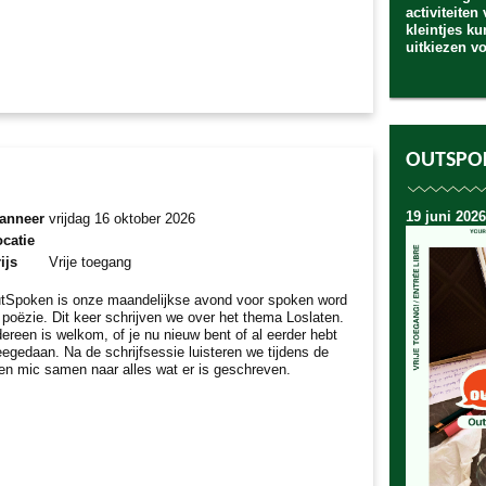
activiteiten
kleintjes k
uitkiezen v
OUTSPO
19 juni 2026
anneer
vrijdag 16 oktober 2026
catie
ijs
Vrije toegang
tSpoken is onze maandelijkse avond voor spoken word
 poëzie. Dit keer schrijven we over het thema Loslaten.
dereen is welkom, of je nu nieuw bent of al eerder hebt
egedaan. Na de schrijfsessie luisteren we tijdens de
en mic samen naar alles wat er is geschreven.