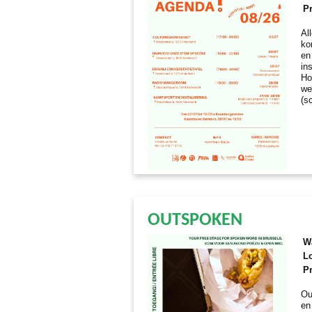
Pr
Al
ko
en
in
Ho
we
(s
OUTSPOKEN
W
Lo
Pr
Ou
en