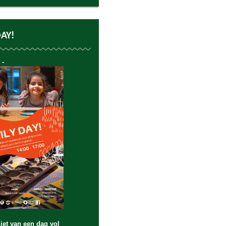
DAY!
 -
et van een dag vol