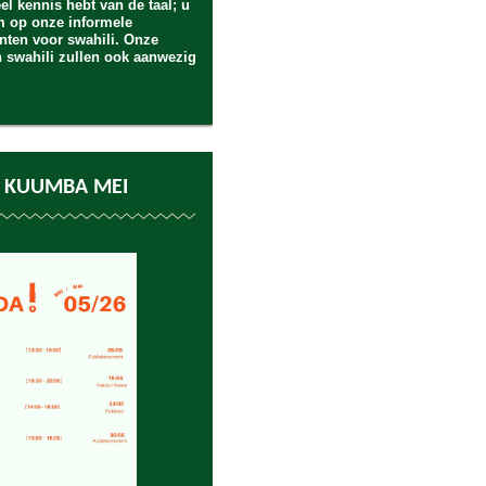
eel kennis hebt van de taal; u
m op onze informele
ten voor swahili. Onze
n swahili zullen ook aanwezig
 KUUMBA MEI