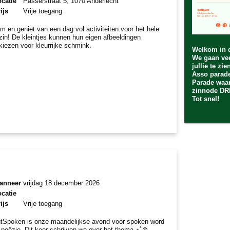
catie
Passerstraat 5, 1070 Anderlecht
ijs
Vrije toegang
m en geniet van een dag vol activiteiten voor het hele
zin! De kleintjes kunnen hun eigen afbeeldingen
tkiezen voor kleurrijke schmink.
Welkom in 
We gaan vee
jullie te zi
Asso parade
Parade waar
zinnode D
Tot snel!
anneer
vrijdag 18 december 2026
catie
ijs
Vrije toegang
tSpoken is onze maandelijkse avond voor spoken word
 poëzie. Dit keer schrijven we over het thema ⋆˚꩜｡