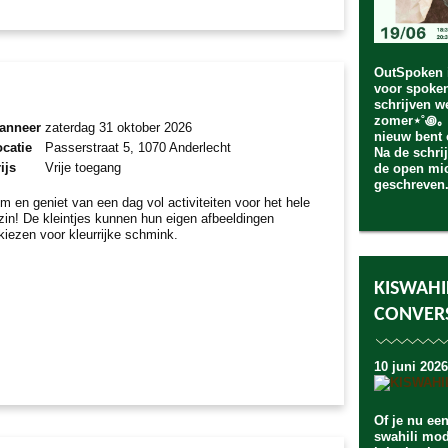
OutSpoken 
voor spoken
schrijven w
zomer⋆˚꩜｡ I
anneer
zaterdag 31 oktober 2026
nieuw bent 
catie
Passerstraat 5, 1070 Anderlecht
Na de schrij
ijs
Vrije toegang
de open mic
geschreven
m en geniet van een dag vol activiteiten voor het hele
zin! De kleintjes kunnen hun eigen afbeeldingen
tkiezen voor kleurrijke schmink.
KISWAHI
CONVERS
10 juni 2026
Of je nu ee
swahili mod