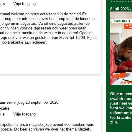
ijs
Vrije toegang
8 juli 2026 -
lemaal welkom op onze activiteiten in de zomer! Er
mt nog meer info online over het kamp voor de kinderen
 jongeren in augustus. Vanaf eind augustus zullen de
schrijvingen voor de taallessen ook weer open gaan.
ud de social media en de website in de gaten! Opgelet
 zijn ook vier weken gesloten: van 20/07 tot 16/08. Fijne
chool)vakantie aan iedereen.
Of je nu ee
swahili mod
anneer
vrijdag 18 september 2026
jusit heel v
bent welko
catie
oefenmomen
ijs
Vrije toegang
leerkrachte
zijn.
tSpoken is onze maandelijkse avond voor spoken word
 poëzie. Dit keer schrijven we over het thema Muziek.