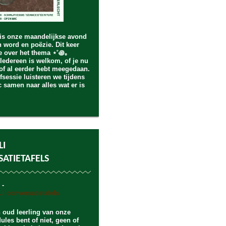
is onze maandelijkse avond
 word en poëzie. Dit keer
e over het thema ⋆˚꩜｡
edereen is welkom, of je nu
of al eerder hebt meegedaan.
fsessie luisteren we tijdens
 samen naar alles wat er is
.
LI
ATIETAFELS
 -
n oud leerling van onze
ules bent of niet, geen of