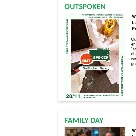
OUTSPOKEN
W
Lo
Pr
Ou
en
"s
al
we
ge
FAMILY DAY
W