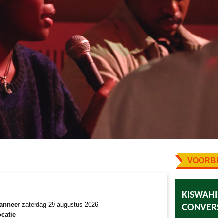
VOORBI
KISWAHI
anneer
zaterdag 29 augustus 2026
CONVERS
catie