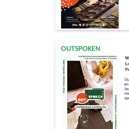
OUTSPOKEN
W
Lo
Pr
Ou
en
Ie
me
op