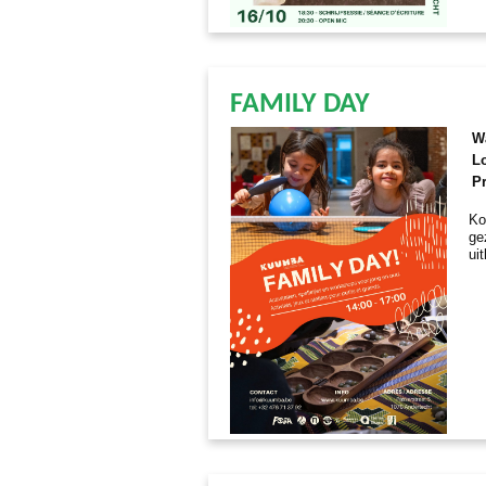
FAMILY DAY
W
Lo
Pr
Ko
ge
ui