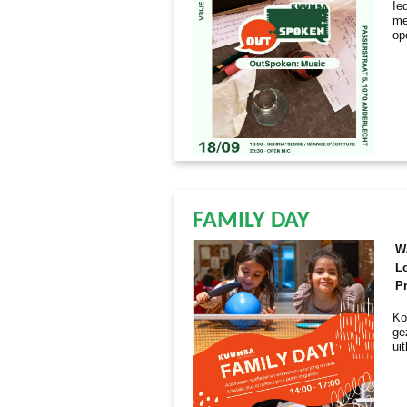
Ie
me
op
FAMILY DAY
W
Lo
Pr
Ko
ge
ui