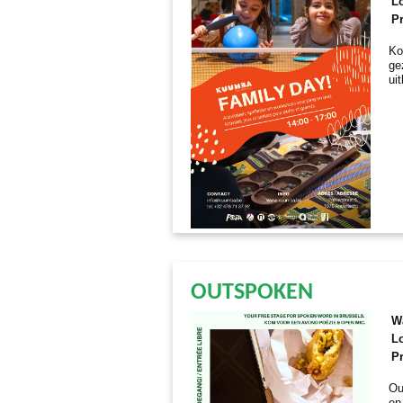
Lo
Pr
Ko
ge
ui
OUTSPOKEN
W
Lo
Pr
Ou
en