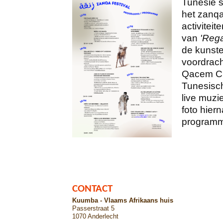
Tunesië s
het zanqa
activitei
van
'Rega
de kunst
voordrach
Qacem Ch
Tunesisch
live muzi
foto hiern
program
CONTACT
Kuumba - Vlaams Afrikaans huis
Passerstraat 5
1070 Anderlecht