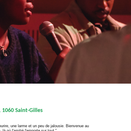
, 1060 Saint-Gilles
urire, une larme et un peu de jalousie. Bienvenue au
 là où l'amitié l'emporte sur tout."