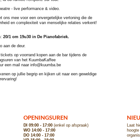
heatre - live performance & video.
t ons mee voor een onvergetelijke vertoning die de
heid en complexiteit van menselijke relaties verkent!
m:
20/1 om 19u30 in De Pianofabriek.
o aan de deur.
tickets op voorrand kopen aan de bar tijdens de
ngsuren van het KuumbaKaffee
uur een mail naar info@kuumba.be
enen op jullie begrip en kijken uit naar een geweldige
rervaring!
OPENINGSUREN
NIE
DI 09:00 - 17:00
(enkel op afspraak)
Laat hi
WO 14:00 - 17:00
hoogte 
DO 14:00 - 17:00
organis