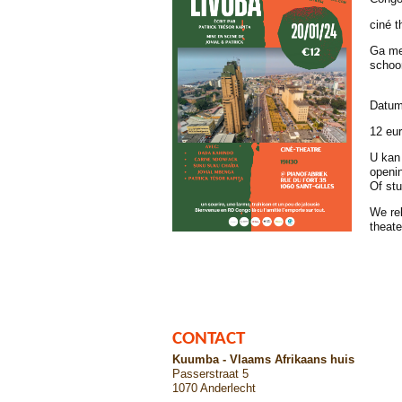
ciné t
Ga me
schoon
Datu
12 eur
U kan 
openi
Of st
We rek
theate
CONTACT
Kuumba - Vlaams Afrikaans huis
Passerstraat 5
1070 Anderlecht