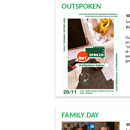
OUTSPOKEN
W
Lo
Pr
Ou
en
"s
al
we
ge
FAMILY DAY
W