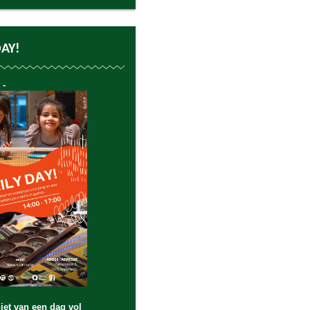
DAY!
 -
et van een dag vol