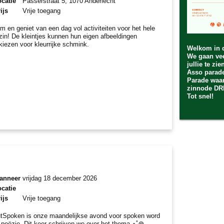
catie
Passerstraat 5, 1070 Anderlecht
ijs
Vrije toegang
m en geniet van een dag vol activiteiten voor het hele
zin! De kleintjes kunnen hun eigen afbeeldingen
tkiezen voor kleurrijke schmink.
Welkom in 
We gaan vee
jullie te zi
Asso parade
Parade waar
zinnode D
Tot snel!
anneer
vrijdag 18 december 2026
catie
ijs
Vrije toegang
tSpoken is onze maandelijkse avond voor spoken word
 poëzie. Dit keer schrijven we over het thema ⋆˚꩜｡