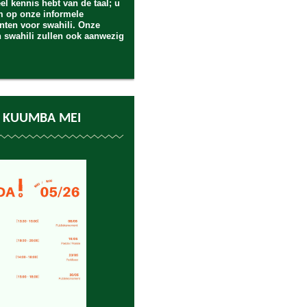
eel kennis hebt van de taal; u
m op onze informele
ten voor swahili. Onze
n swahili zullen ook aanwezig
 KUUMBA MEI