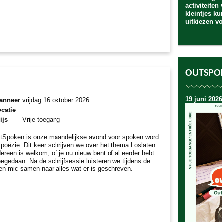
activiteiten
kleintjes k
uitkiezen v
OUTSPO
19 juni 2026
anneer
vrijdag 16 oktober 2026
catie
ijs
Vrije toegang
tSpoken is onze maandelijkse avond voor spoken word
 poëzie. Dit keer schrijven we over het thema Loslaten.
dereen is welkom, of je nu nieuw bent of al eerder hebt
egedaan. Na de schrijfsessie luisteren we tijdens de
en mic samen naar alles wat er is geschreven.