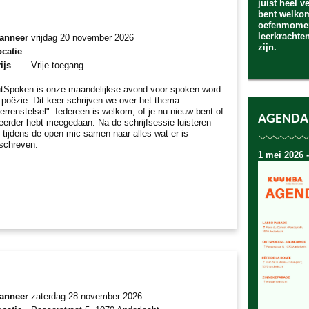
juist heel v
bent welko
oefenmomen
leerkrachte
anneer
vrijdag 20 november 2026
zijn.
catie
ijs
Vrije toegang
tSpoken is onze maandelijkse avond voor spoken word
 poëzie. Dit keer schrijven we over het thema
terrenstelsel". Iedereen is welkom, of je nu nieuw bent of
AGENDA
 eerder hebt meegedaan. Na de schrijfsessie luisteren
 tijdens de open mic samen naar alles wat er is
schreven.
1 mei 2026 -
anneer
zaterdag 28 november 2026