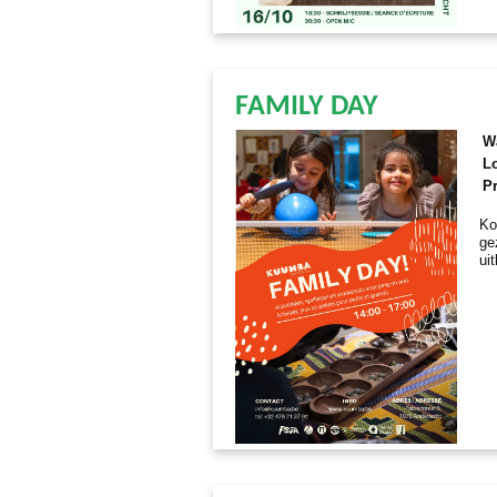
FAMILY DAY
W
Lo
Pr
Ko
ge
ui