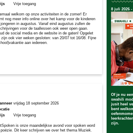
ijs
Vrije toegang
8 juli 2026 -
lemaal welkom op onze activiteiten in de zomer! Er
mt nog meer info online over het kamp voor de kinderen
 jongeren in augustus. Vanaf eind augustus zullen de
schrijvingen voor de taallessen ook weer open gaan.
ud de social media en de website in de gaten! Opgelet
 zijn ook vier weken gesloten: van 20/07 tot 16/08. Fijne
chool)vakantie aan iedereen.
Of je nu ee
swahili mod
anneer
vrijdag 18 september 2026
jusit heel v
bent welko
catie
oefenmomen
ijs
Vrije toegang
leerkrachte
zijn.
tSpoken is onze maandelijkse avond voor spoken word
 poëzie. Dit keer schrijven we over het thema Muziek.