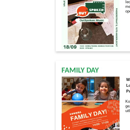
Ie
me
op
FAMILY DAY
W
Lo
Pr
Ko
ge
ui