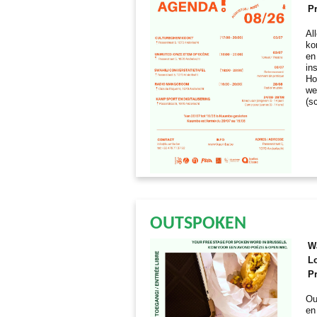
Pr
Al
ko
en
in
Ho
we
(s
OUTSPOKEN
W
Lo
Pr
Ou
en