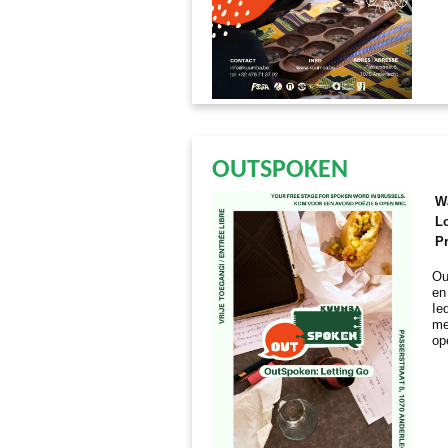
OUTSPOKEN
W
Lo
Pr
Ou
en
Ie
me
op