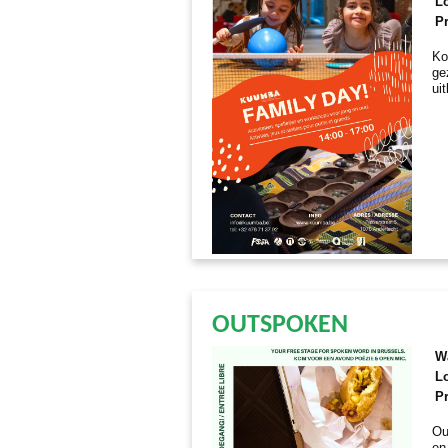
Lo
Pr
Ko
ge
ui
OUTSPOKEN
W
Lo
Pr
Ou
en