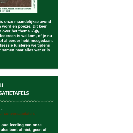
is onze maandelijkse avond
 word en poëzie. Dit keer
e over het thema ⋆˚꩜｡
edereen is welkom, of je nu
of al eerder hebt meegedaan.
fsessie luisteren we tijdens
 samen naar alles wat er is
.
LI
ATIETAFELS
 -
n oud leerling van onze
ules bent of niet, geen of