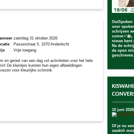
OutSpoken 
voor spoken
schrijven w
zomer⋆˚꩜｡ I
anneer
zaterdag 31 oktober 2026
nieuw bent 
catie
Passerstraat 5, 1070 Anderlecht
Na de schrij
ijs
Vrije toegang
de open mic
geschreven
m en geniet van een dag vol activiteiten voor het hele
zin! De kleintjes kunnen hun eigen afbeeldingen
tkiezen voor kleurrijke schmink.
KISWAHI
CONVERS
10 juni 2026
Of je nu ee
swahili mod