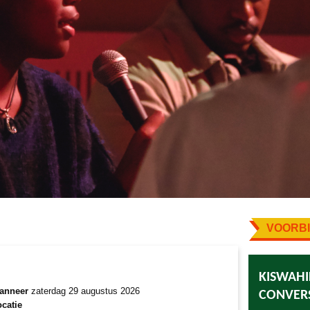
VOORBI
KISWAHI
anneer
zaterdag 29 augustus 2026
CONVERS
catie