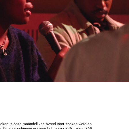
oken is onze maandelijkse avond voor spoken word en
e. Dit keer schrijven we over het thema ⋆˚꩜｡ zomer⋆˚꩜｡