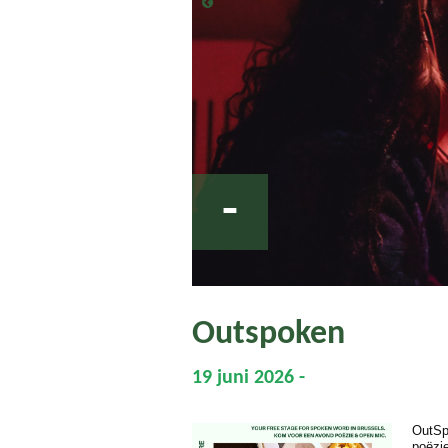
-
Outspoken
19 juni 2026 -
OutSp
poëzi