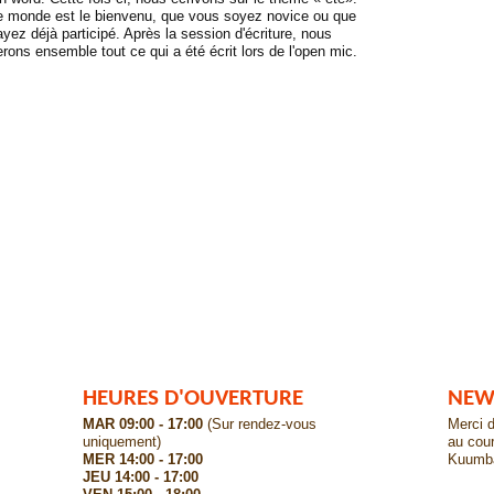
le monde est le bienvenu, que vous soyez novice ou que
yez déjà participé. Après la session d'écriture, nous
rons ensemble tout ce qui a été écrit lors de l'open mic.
HEURES D'OUVERTURE
NEW
MAR 09:00 - 17:00
(Sur rendez-vous
Merci d
uniquement)
au cour
MER 14:00 - 17:00
Kuumb
JEU 14:00 - 17:00