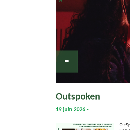
-
Outspoken
19 juin 2026 -
OutSp
spoken