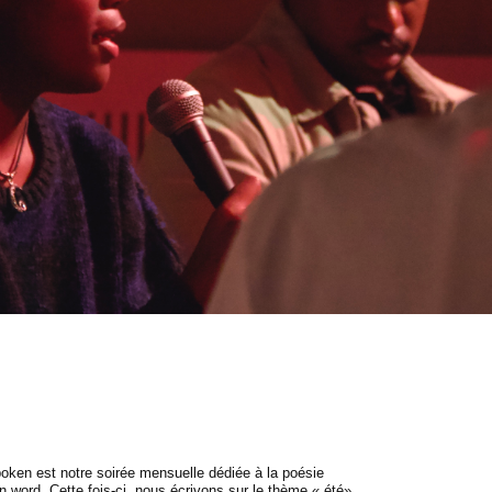
oken est notre soirée mensuelle dédiée à la poésie
 word. Cette fois-ci, nous écrivons sur le thème « été».