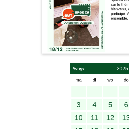
sur le thè
bienvenu, 
participé.
ensemble, l
2025
Vorige
ma
di
wo
do
3
4
5
6
10
11
12
1