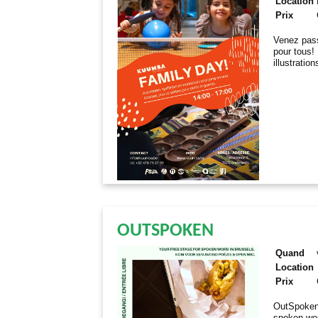
Location
Prix
Venez pass
pour tous! 
illustratio
OUTSPOKEN
Quand
Location
Prix
OutSpoken 
spoken word