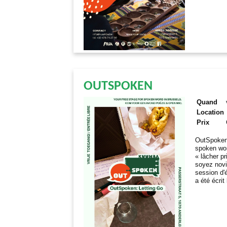
OUTSPOKEN
Quand
Location
Prix
OutSpoken 
spoken wor
«
lâcher p
soyez novi
session d'
a été écrit