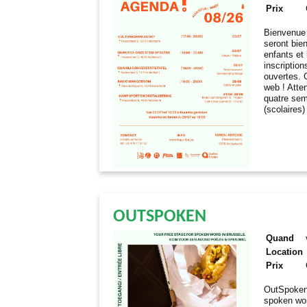
Prix
Bienvenue à
seront bien
enfants et 
inscriptio
ouvertes. 
web ! Atte
quatre sem
(scolaires)
OUTSPOKEN
Quand
Location
Prix
OutSpoken 
spoken wor