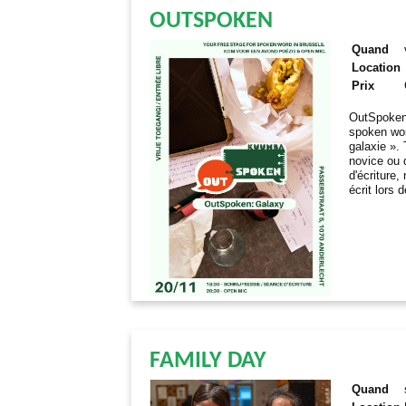
OUTSPOKEN
Quand
Location
Prix
OutSpoken 
spoken wor
galaxie ».
novice ou 
d'écriture
écrit lors 
FAMILY DAY
Quand