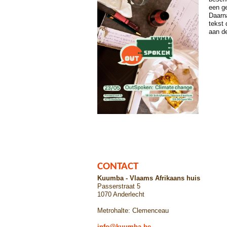
een ge
Daarn
tekst 
aan de
CONTACT
Kuumba - Vlaams Afrikaans huis
Passerstraat 5
1070 Anderlecht
Metrohalte: Clemenceau
info@kuumba.be