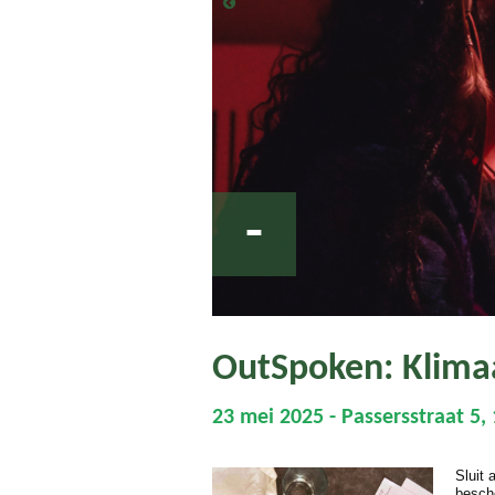
-
OutSpoken: Klima
23 mei 2025 - Passersstraat 5,
Sluit 
besch