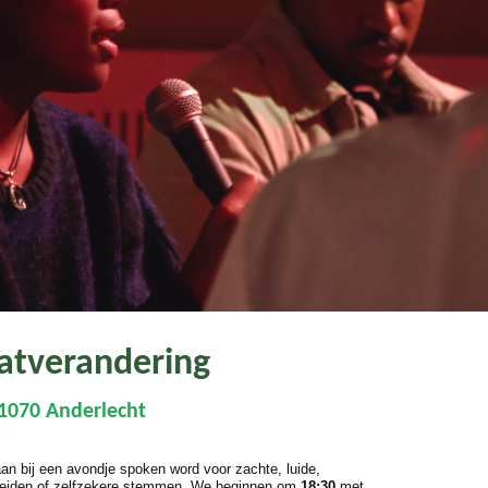
atverandering
 1070 Anderlecht
aan bij een avondje spoken word voor zachte, luide,
eiden of zelfzekere stemmen. We beginnen om
18:30
met