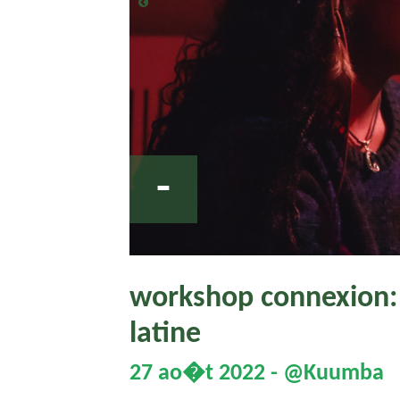
-
workshop connexion: 
latine
27 ao�t 2022 - @Kuumba