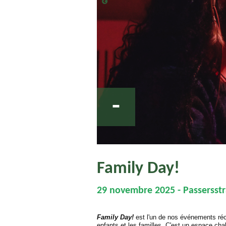
-
Family Day!
29 novembre 2025 - Passersstr
Family Day!
est l'un de nos événements récu
enfants et les familles. C'est un espace cha