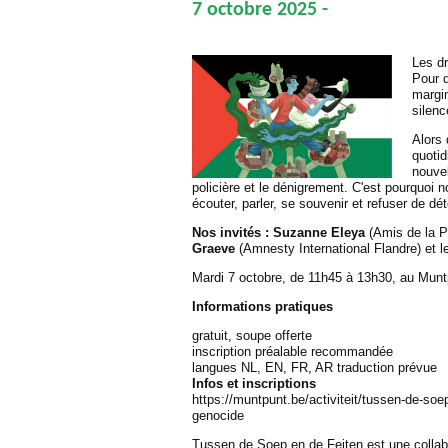
7 octobre 2025 -
Les d
Pour q
margin
silenc
Alors 
quotid
nouvel
policière et le dénigrement. C'est pourquoi 
écouter, parler, se souvenir et refuser de dét
Nos invités : Suzanne Eleya
(Amis de la P
Graeve
(Amnesty International Flandre) et 
Mardi 7 octobre, de 11h45 à 13h30, au Munt
Informations pratiques
gratuit, soupe offerte
inscription préalable recommandée
langues NL, EN, FR, AR traduction prévue
Infos et inscriptions
https://muntpunt.be/activiteit/tussen-de-soep
genocide
Tussen de Soep en de Feiten est une colla