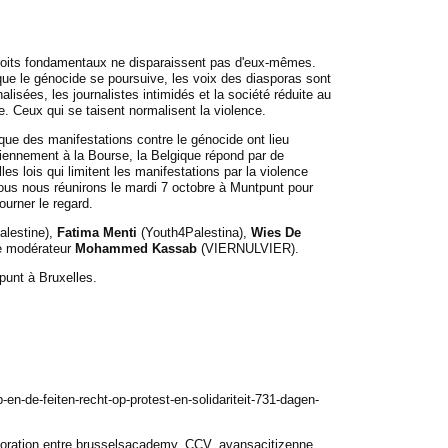
roits fondamentaux ne disparaissent pas d'eux-mêmes.
ue le génocide se poursuive, les voix des diasporas sont
alisées, les journalistes intimidés et la société réduite au
e. Ceux qui se taisent normalisent la violence.
que des manifestations contre le génocide ont lieu
iennement à la Bourse, la Belgique répond par de
les lois qui limitent les manifestations par la violence
nous nous réunirons le mardi 7 octobre à Muntpunt pour
ourner le regard.
alestine),
Fatima Menti
(Youth4Palestina),
Wies De
le modérateur
Mohammed Kassab
(VIERNULVIER).
punt à Bruxelles.
-en-de-feiten-recht-op-protest-en-solidariteit-731-dagen-
boration entre brusselsacademy, CCV, avansacitizenne,