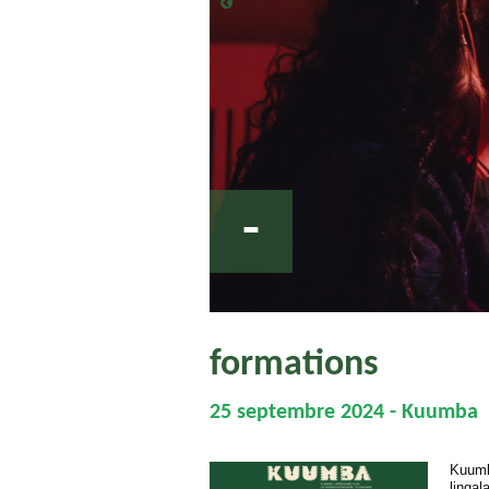
-
formations
25 septembre 2024 - Kuumba
Kuumba
linga