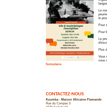
langu
Le me
pourre
le pr
Pour s
Pour l
Le pr
d'insc
Plus d
Vous 
vous i
formulaire.
CONTACTEZ-NOUS
Kuumba - Maison Africaine Flamande
Rue du Compas 5