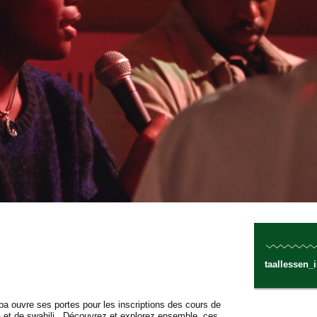
taallessen_
 ouvre ses portes pour les inscriptions des cours de
la et de swahili. Découvrez et explorez ensemble ces