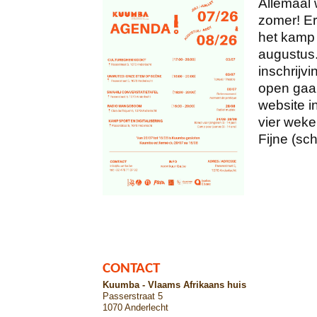
Allemaal 
zomer! Er
het kamp 
augustus.
inschrijv
open gaa
website i
vier weke
Fijne (sc
CONTACT
Kuumba - Vlaams Afrikaans huis
Passerstraat 5
1070 Anderlecht