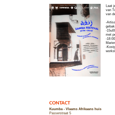
Laat 
van Tu
van de
- Arti
gebak
- 15u
met p
-18:0
Marie
-Kostp
works
CONTACT
Kuumba - Vlaams Afrikaans huis
Passerstraat 5