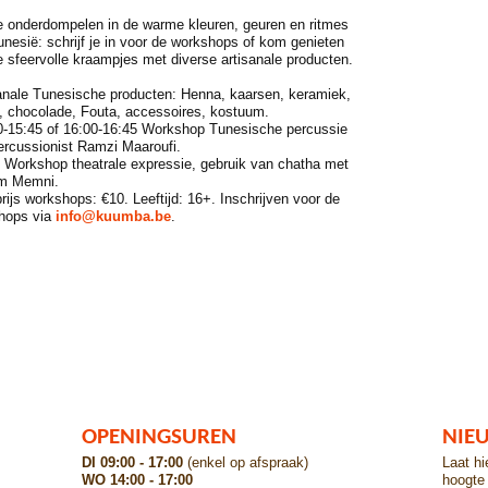
je onderdompelen in de warme kleuren, geuren en ritmes
nesië: schrijf je in voor de workshops of kom genieten
 sfeervolle kraampjes met diverse artisanale producten.
sanale Tunesische producten: Henna, kaarsen, keramiek,
, chocolade, Fouta, accessoires, kostuum.
00-15:45 of 16:00-16:45 Workshop Tunesische percussie
ercussionist Ramzi Maaroufi.
0 Workshop theatrale expressie, gebruik van chatha met
m Memni.
rijs workshops: €10. Leeftijd: 16+. Inschrijven voor de
hops via
info@kuumba.be
.
OPENINGSUREN
NIE
DI 09:00 - 17:00
(enkel op afspraak)
Laat hi
WO 14:00 - 17:00
hoogte 